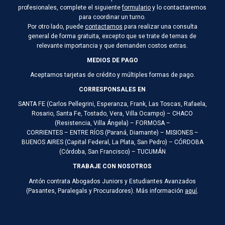
profesionales, complete el siguiente
formulario
y lo contactaremos
para coordinar un turno.
Por otro lado, puede
contactarnos
para realizar una consulta
general de forma gratuita, excepto que se trate de temas de
relevante importancia y que demanden costos extras.
MEDIOS DE PAGO
Aceptamos tarjetas de crédito y múltiples formas de pago.
CORRESPONSALES EN
SANTA FE (Carlos Pellegrini, Esperanza, Frank, Las Toscas, Rafaela,
Rosario, Santa Fe, Tostado, Vera, Villa Ocampo) – CHACO
(Resistencia, Villa Ángela) – FORMOSA –
CORRIENTES – ENTRE RÍOS (Paraná, Diamante) – MISIONES –
BUENOS AIRES (Capital Federal, La Plata, San Pedro) – CÓRDOBA
(Córdoba, San Francisco) – TUCUMÁN
TRABAJE CON NOSOTROS
Antón contrata Abogados Juniors y Estudiantes Avanzados
(Pasantes, Paralegals y Procuradores). Más información
aquí
.