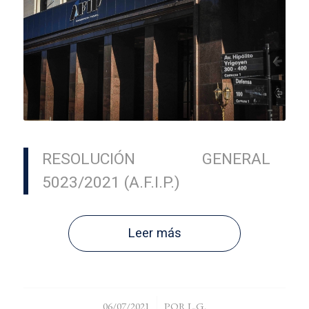
RESOLUCIÓN GENERAL
5023/2021 (A.F.I.P.)
Leer más
/
06/07/2021
POR
L.G.