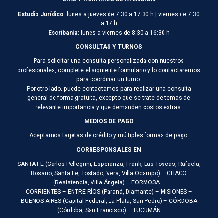
Estudio Jurídico
: lunes a jueves de 7:30 a 17:30 h | viernes de 7:30
a 17 h
Escribanía
: lunes a viernes de 8:30 a 16:30 h
CONSULTAS Y TURNOS
Para solicitar una consulta personalizada con nuestros
profesionales, complete el siguiente
formulario
y lo contactaremos
para coordinar un turno.
Por otro lado, puede
contactarnos
para realizar una consulta
general de forma gratuita, excepto que se trate de temas de
relevante importancia y que demanden costos extras.
MEDIOS DE PAGO
Aceptamos tarjetas de crédito y múltiples formas de pago.
CORRESPONSALES EN
SANTA FE (Carlos Pellegrini, Esperanza, Frank, Las Toscas, Rafaela,
Rosario, Santa Fe, Tostado, Vera, Villa Ocampo) – CHACO
(Resistencia, Villa Ángela) – FORMOSA –
CORRIENTES – ENTRE RÍOS (Paraná, Diamante) – MISIONES –
BUENOS AIRES (Capital Federal, La Plata, San Pedro) – CÓRDOBA
(Córdoba, San Francisco) – TUCUMÁN