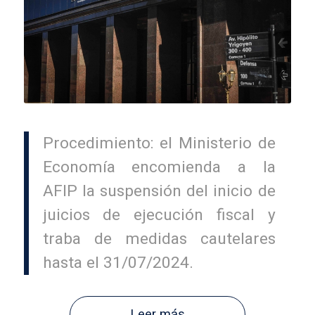
Procedimiento: el Ministerio de
Economía encomienda a la
AFIP la suspensión del inicio de
juicios de ejecución fiscal y
traba de medidas cautelares
hasta el 31/07/2024.
Leer más