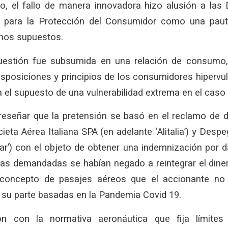
o, el fallo de manera innovadora hizo alusión a las D
 para la Protección del Consumidor como una pauta 
chos supuestos.
uestión fue subsumida en una relación de consumo,
disposiciones y principios de los consumidores hipervu
 el supuesto de una vulnerabilidad extrema en el caso p
 reseñar que la pretensión se basó en el reclamo de d
cieta Aérea Italiana SPA (en adelante ‘Alitalia’) y Desp
r’) con el objeto de obtener una indemnización por d
las demandadas se habían negado a reintegrar el dine
 concepto de pasajes aéreos que el accionante no p
 su parte basadas en la Pandemia Covid 19.
ón con la normativa aeronáutica que fija límites 