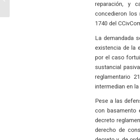
reparación, y 
viajes deben restituir las
sumas abonadas...
concedieron los 
1740 del CCivCom
La demandada se 
existencia de la 
por el caso fortu
sustancial pasiv
reglamentario 2
intermedian en la
Pese a las defen
con basamento en
decreto reglamen
derecho de cons
decreto y, de ord