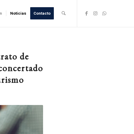
ón
Noticias
Contacto
trato de
 concertado
urismo