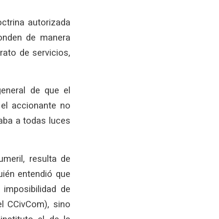
ctrina autorizada
ponden de manera
rato de servicios,
general de que el
 el accionante no
taba a todas luces
meril, resulta de
uién entendió que
imposibilidad de
el CCivCom), sino