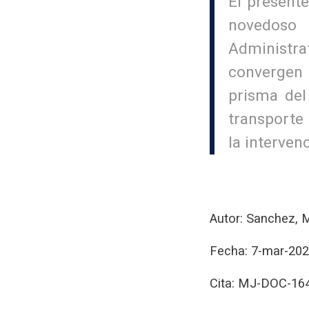
El presente
novedoso 
Administrat
convergen 
prisma del
transporte
la interven
Autor: Sanchez, M
Fecha: 7-mar-20
Cita: MJ-DOC-16