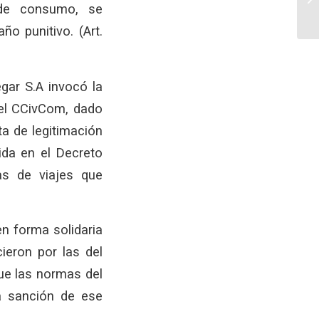
 de consumo, se
o punitivo. (Art.
gar S.A invocó la
 del CCivCom, dado
ta de legitimación
ida en el Decreto
as de viajes que
n forma solidaria
ieron por las del
ue las normas del
a sanción de ese