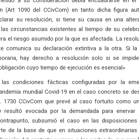
tido a su consideración debía encuadrarse en el i
fin (Art 1090 del CCivCom) en tanto dicha figura aut
clarar su resolución, si tiene su causa en una alter
 las circunstancias existentes al tiempo de su celebr
ra el riesgo asumido por la que es afectada. La resol
e comunica su declaración extintiva a la otra. Si la 
poraria, hay derecho a resolución solo si se impid
obligación cuyo tiempo de ejecución es esencial»
 las condiciones fácticas configuradas por la emer
andemia mundial Covid-19 en el caso concreto se des
rt. 1730 CCivCom que prevé al caso fortuito como u
 y resultó evocada por la demandada para enervar l
ontrapunto, subsumió el caso en las disposiciones 
e de la base de que en situaciones extraordinarias 