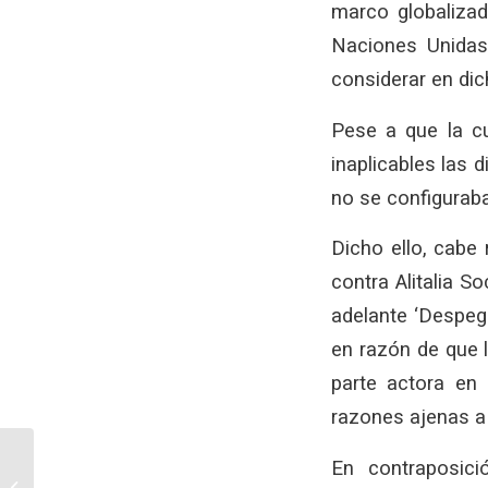
marco globalizad
Naciones Unidas
considerar en di
Pese a que la c
inaplicables las 
no se configuraba
Dicho ello, cabe
contra Alitalia So
adelante ‘Despega
en razón de que 
parte actora en
razones ajenas a
Consumidor: La
En contraposici
aerolínea y el agente de