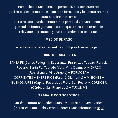
Para solicitar una consulta personalizada con nuestros
profesionales, complete el siguiente
formulario
y lo contactaremos
para coordinar un turno.
Por otro lado, puede
contactarnos
para realizar una consulta
general de forma gratuita, excepto que se trate de temas de
relevante importancia y que demanden costos extras.
MEDIOS DE PAGO
Aceptamos tarjetas de crédito y múltiples formas de pago.
CORRESPONSALES EN
SANTA FE (Carlos Pellegrini, Esperanza, Frank, Las Toscas, Rafaela,
Rosario, Santa Fe, Tostado, Vera, Villa Ocampo) – CHACO
(Resistencia, Villa Ángela) – FORMOSA –
CORRIENTES – ENTRE RÍOS (Paraná, Diamante) – MISIONES –
BUENOS AIRES (Capital Federal, La Plata, San Pedro) – CÓRDOBA
(Córdoba, San Francisco) – TUCUMÁN
TRABAJE CON NOSOTROS
Antón contrata Abogados Juniors y Estudiantes Avanzados
(Pasantes, Paralegals y Procuradores). Más información
aquí
.