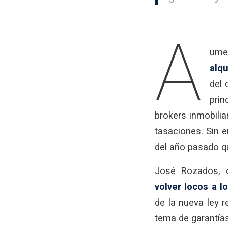
A
ume
alqu
del 
pri
brokers inmobilia
tasaciones. Sin 
del año pasado q
José Rozados, d
volver locos a 
de la nueva ley 
tema de garantías