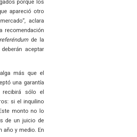
igados porque los
que apareció otro
mercado”, aclara
na recomendación
referéndum
de la
 deberán aceptar
valga más que el
ceptó una garantía
recibirá sólo el
s: si el inquilino
“Este monto no lo
s de un juicio de
n año y medio. En