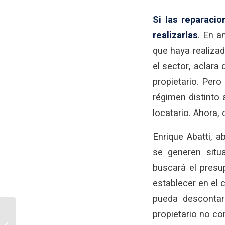
Si las reparaci
realizarlas
. En a
que haya realizad
el sector, aclara 
propietario. Pero
régimen distinto 
locatario. Ahora, 
Enrique Abatti, a
se generen situ
buscará el presu
establecer en el 
pueda descontar
Se prorroga la
propietario no cor
prohibición de