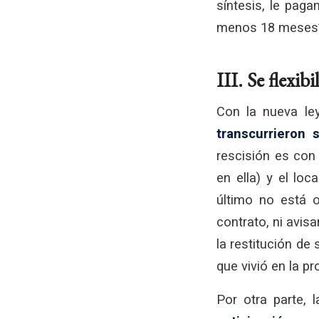
síntesis, le paga
menos 18 meses”, 
III. Se flexib
Con la nueva le
transcurrieron 
rescisión es con 
en ella) y el loc
último no está 
contrato, ni avis
la restitución de 
que vivió en la p
Por otra parte,