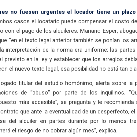
ones no fuesen urgentes el locador tiene un plazo
mbos casos el locatario puede compensar el costo de
o con el pago de los alquileres. Mariano Esper, aboga
que “en el texto legal anterior también se ponían los ar
 la interpretación de la norma era uniforme: las partes
al previsto en la ley y establecer que los arreglos debí
con el nuevo texto legal, esa posibilidad no está tan cla
bogado titular del estudio homónimo, alerta sobre la 
aciones de “abuso” por parte de los inquilinos. “Q
puesto más accesible”, se pregunta y le recomienda a
contrato que ante la eventualidad de un desperfecto, el
se del alquiler en partes durante por lo menos tre
rerá el riesgo de no cobrar algún mes”, explica.