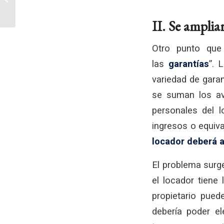
despidos sin causa
hasta el 31 de mayo
II. Se amplia
Otro punto que
las
garantías
”. 
variedad de garan
se suman los ava
personales del l
ingresos o equiva
locador deberá a
El problema surge
el locador tiene
propietario pued
debería poder el