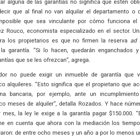
ar alguna de las garantías no significa que estén obl
cir que al final no van alquilar el departamento o 
imposible que sea vinculante por cómo funciona el 
ez Rouco, economista especializado en el sector. U
ra los propietarios es que no firmen la reserva
ad 
 la garantía. “Si lo hacen, quedarán enganchados y
antías que se les ofrezcan”, agrega.
dor no puede exigir un inmueble de garantía que 
co alquileres. “Esto significa que el propietario que a
a bancaria, por ejemplo, ante un incumplimiento 
co meses de alquiler”, detalla Rozados. Y hace número
 mes, la ley le exige a la garantía pagar $150.000. 
ene en cuenta que ahora con la mediación los tiempo
iaron: de entre ocho meses y un año a por lo menos u