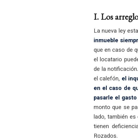
I. Los arregl
La nueva ley est
inmueble
siempr
que en caso de qu
el locatario pued
de la notificació
el calefón,
el inq
en el caso de qu
pasarle el gasto
monto que se pas
lado, también es
tienen deficienc
Rozados.