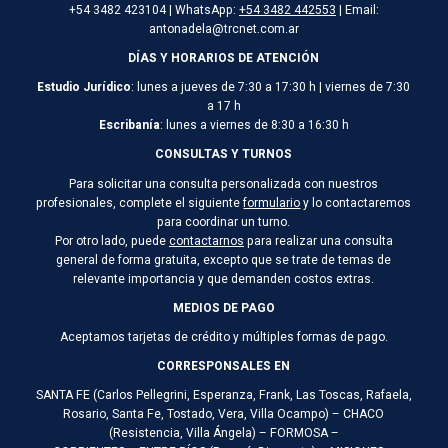
+54 3482 423104 | WhatsApp:
+54 3482 442553
| Email:
antonadela@trcnet.com.ar
DÍAS Y HORARIOS DE ATENCIÓN
Estudio Jurídico
: lunes a jueves de 7:30 a 17:30 h | viernes de 7:30
a 17 h
Escribanía
: lunes a viernes de 8:30 a 16:30 h
CONSULTAS Y TURNOS
Para solicitar una consulta personalizada con nuestros
profesionales, complete el siguiente
formulario
y lo contactaremos
para coordinar un turno.
Por otro lado, puede
contactarnos
para realizar una consulta
general de forma gratuita, excepto que se trate de temas de
relevante importancia y que demanden costos extras.
MEDIOS DE PAGO
Aceptamos tarjetas de crédito y múltiples formas de pago.
CORRESPONSALES EN
SANTA FE (Carlos Pellegrini, Esperanza, Frank, Las Toscas, Rafaela,
Rosario, Santa Fe, Tostado, Vera, Villa Ocampo) – CHACO
(Resistencia, Villa Ángela) – FORMOSA –