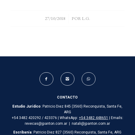
/
27/10/2018
POR
L.G.
CONTACTO
Estudio Jurídico
: Patricio Diez 845 (3560) Reconquista, Santa Fe,
ARG
+54 3482 420292 / 423376 | WhatsApp:
+54 3482 448651
| Emails:
revecas@jpanton.com.ar | natali@jpanton.com.ar
Escribanía
: Patricio Diez 827 (3560) Reconquista, Santa Fe, ARG