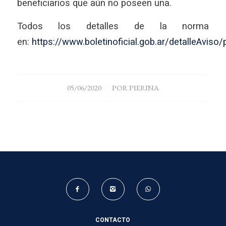
beneficiarios que aún no poseen una.
Todos los detalles de la norma
en:
https://www.boletinoficial.gob.ar/detalleAvis
/
05/06/2020
POR
PIERINA
CONTACTO