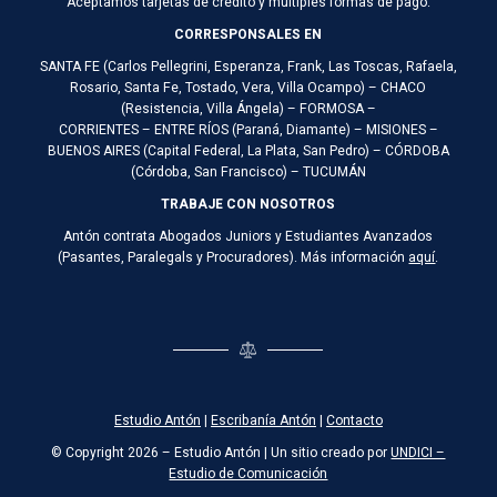
Aceptamos tarjetas de crédito y múltiples formas de pago.
CORRESPONSALES EN
SANTA FE (Carlos Pellegrini, Esperanza, Frank, Las Toscas, Rafaela,
Rosario, Santa Fe, Tostado, Vera, Villa Ocampo) – CHACO
(Resistencia, Villa Ángela) – FORMOSA –
CORRIENTES – ENTRE RÍOS (Paraná, Diamante) – MISIONES –
BUENOS AIRES (Capital Federal, La Plata, San Pedro) – CÓRDOBA
(Córdoba, San Francisco) – TUCUMÁN
TRABAJE CON NOSOTROS
Antón contrata Abogados Juniors y Estudiantes Avanzados
(Pasantes, Paralegals y Procuradores). Más información
aquí
.
Estudio Antón
|
Escribanía Antón
|
Contacto
© Copyright 2026 – Estudio Antón | Un sitio creado por
UNDICI –
Estudio de Comunicación