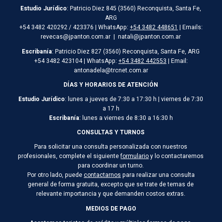
Estudio Jurídico
: Patricio Diez 845 (3560) Reconquista, Santa Fe,
ARG
+54 3482 420292 / 423376 | WhatsApp:
+54 3482 448651
| Emails:
revecas@jpanton.com.ar | natali@jpanton.com.ar
Escribanía
: Patricio Diez 827 (3560) Reconquista, Santa Fe, ARG
+54 3482 423104 | WhatsApp:
+54 3482 442553
| Email:
antonadela@trcnet.com.ar
DÍAS Y HORARIOS DE ATENCIÓN
Estudio Jurídico
: lunes a jueves de 7:30 a 17:30 h | viernes de 7:30
a 17 h
Escribanía
: lunes a viernes de 8:30 a 16:30 h
CONSULTAS Y TURNOS
Para solicitar una consulta personalizada con nuestros
profesionales, complete el siguiente
formulario
y lo contactaremos
para coordinar un turno.
Por otro lado, puede
contactarnos
para realizar una consulta
general de forma gratuita, excepto que se trate de temas de
relevante importancia y que demanden costos extras.
MEDIOS DE PAGO