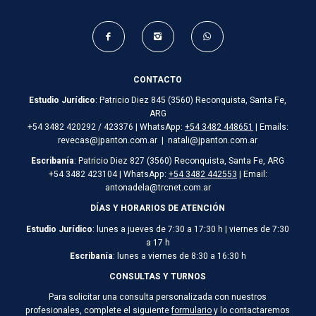
CONTACTO
Estudio Jurídico
: Patricio Diez 845 (3560) Reconquista, Santa Fe,
ARG
+54 3482 420292 / 423376 | WhatsApp:
+54 3482 448651
| Emails:
revecas@jpanton.com.ar | natali@jpanton.com.ar
Escribanía
: Patricio Diez 827 (3560) Reconquista, Santa Fe, ARG
+54 3482 423104 | WhatsApp:
+54 3482 442553
| Email:
antonadela@trcnet.com.ar
DÍAS Y HORARIOS DE ATENCIÓN
Estudio Jurídico
: lunes a jueves de 7:30 a 17:30 h | viernes de 7:30
a 17 h
Escribanía
: lunes a viernes de 8:30 a 16:30 h
CONSULTAS Y TURNOS
Para solicitar una consulta personalizada con nuestros
profesionales, complete el siguiente
formulario
y lo contactaremos