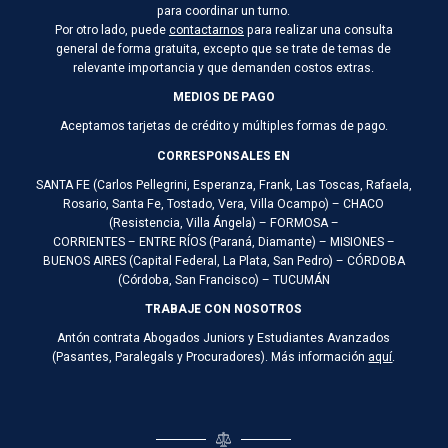
para coordinar un turno.
Por otro lado, puede
contactarnos
para realizar una consulta
general de forma gratuita, excepto que se trate de temas de
relevante importancia y que demanden costos extras.
MEDIOS DE PAGO
Aceptamos tarjetas de crédito y múltiples formas de pago.
CORRESPONSALES EN
SANTA FE (Carlos Pellegrini, Esperanza, Frank, Las Toscas, Rafaela,
Rosario, Santa Fe, Tostado, Vera, Villa Ocampo) – CHACO
(Resistencia, Villa Ángela) – FORMOSA –
CORRIENTES – ENTRE RÍOS (Paraná, Diamante) – MISIONES –
BUENOS AIRES (Capital Federal, La Plata, San Pedro) – CÓRDOBA
(Córdoba, San Francisco) – TUCUMÁN
TRABAJE CON NOSOTROS
Antón contrata Abogados Juniors y Estudiantes Avanzados
(Pasantes, Paralegals y Procuradores). Más información
aquí
.