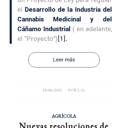
un Proyecto de Ley para regular
el
Desarrollo de la Industria del
Cannabis Medicinal y del
Cáñamo Industrial
( en adelante,
el “Proyecto”)
[1]
.
Leer más
/
18/06/2021
POR
L.G.
AGRÍCOLA
Nuevas resoluciones de