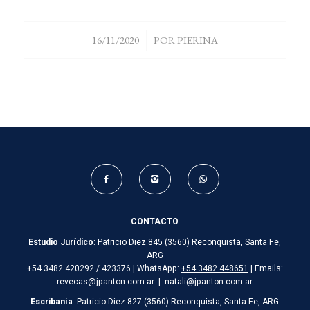
/
16/11/2020
POR
PIERINA
CONTACTO
Estudio Jurídico
: Patricio Diez 845 (3560) Reconquista, Santa Fe,
ARG
+54 3482 420292 / 423376 | WhatsApp:
+54 3482 448651
| Emails:
revecas@jpanton.com.ar | natali@jpanton.com.ar
Escribanía
: Patricio Diez 827 (3560) Reconquista, Santa Fe, ARG