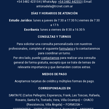
+54 3482 423104 | WhatsApp:
+54 3482 442553
| Email:
antonadela@trcnet.com.ar
DÍAS Y HORARIOS DE ATENCIÓN
Estudio Jurídico
: lunes a jueves de 7:30 a 17:30 h | viernes de 7:30
a 17 h
Escribanía
: lunes a viernes de 8:30 a 16:30 h
CONSULTAS Y TURNOS
Para solicitar una consulta personalizada con nuestros
profesionales, complete el siguiente
formulario
y lo contactaremos
para coordinar un turno.
Por otro lado, puede
contactarnos
para realizar una consulta
general de forma gratuita, excepto que se trate de temas de
relevante importancia y que demanden costos extras.
MEDIOS DE PAGO
Aceptamos tarjetas de crédito y múltiples formas de pago.
CORRESPONSALES EN
SANTA FE (Carlos Pellegrini, Esperanza, Frank, Las Toscas, Rafaela,
Rosario, Santa Fe, Tostado, Vera, Villa Ocampo) – CHACO
(Resistencia, Villa Ángela) – FORMOSA –