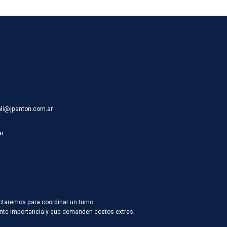
ali@jpanton.com.ar
ar
ctaremos para coordinar un turno.
vante importancia y que demanden costos extras.