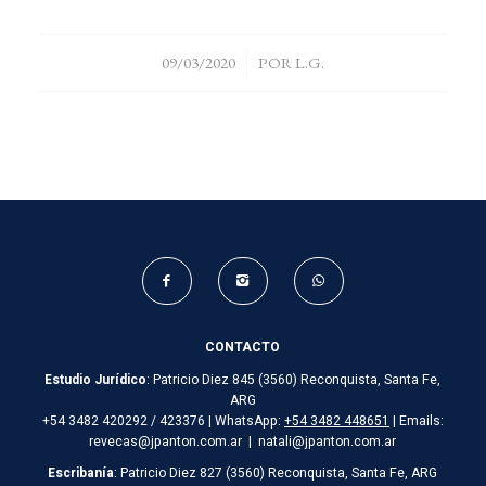
/
09/03/2020
POR
L.G.
CONTACTO
Estudio Jurídico
: Patricio Diez 845 (3560) Reconquista, Santa Fe,
ARG
+54 3482 420292 / 423376 | WhatsApp:
+54 3482 448651
| Emails:
revecas@jpanton.com.ar | natali@jpanton.com.ar
Escribanía
: Patricio Diez 827 (3560) Reconquista, Santa Fe, ARG