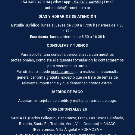
+54 3482 423104 | WhatsApp:
+54 3482 442553
| Email:
antonadela@trcnet.com.ar
DÍAS Y HORARIOS DE ATENCIÓN
Estudio Jurídico
: lunes a jueves de 7:30 a 17:30 h | viernes de 7:30
a 17 h
Escribanía
: lunes a viernes de 8:30 a 16:30 h
CONSULTAS Y TURNOS
Para solicitar una consulta personalizada con nuestros
profesionales, complete el siguiente
formulario
y lo contactaremos
para coordinar un turno.
Por otro lado, puede
contactarnos
para realizar una consulta
general de forma gratuita, excepto que se trate de temas de
relevante importancia y que demanden costos extras.
MEDIOS DE PAGO
Aceptamos tarjetas de crédito y múltiples formas de pago.
CORRESPONSALES EN
SANTA FE (Carlos Pellegrini, Esperanza, Frank, Las Toscas, Rafaela,
Rosario, Santa Fe, Tostado, Vera, Villa Ocampo) – CHACO
(Resistencia, Villa Ángela) – FORMOSA –