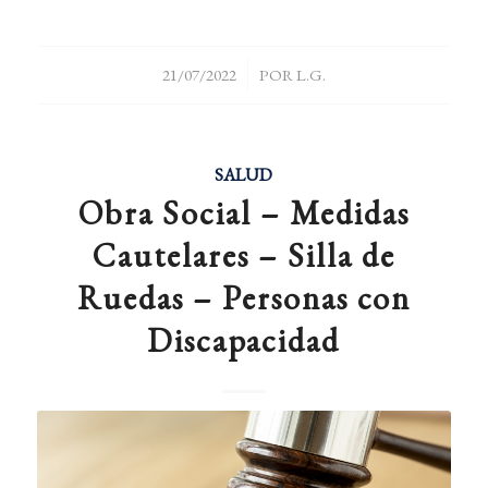
/
21/07/2022
POR
L.G.
SALUD
Obra Social – Medidas
Cautelares – Silla de
Ruedas – Personas con
Discapacidad