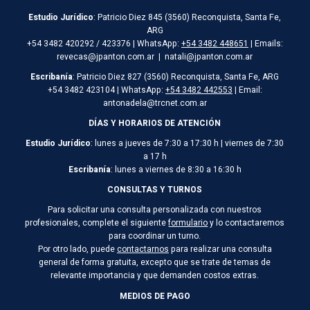
Estudio Jurídico
: Patricio Diez 845 (3560) Reconquista, Santa Fe,
ARG
+54 3482 420292 / 423376 | WhatsApp:
+54 3482 448651
| Emails:
revecas@jpanton.com.ar | natali@jpanton.com.ar
Escribanía
: Patricio Diez 827 (3560) Reconquista, Santa Fe, ARG
+54 3482 423104 | WhatsApp:
+54 3482 442553
| Email:
antonadela@trcnet.com.ar
DÍAS Y HORARIOS DE ATENCIÓN
Estudio Jurídico
: lunes a jueves de 7:30 a 17:30 h | viernes de 7:30
a 17 h
Escribanía
: lunes a viernes de 8:30 a 16:30 h
CONSULTAS Y TURNOS
Para solicitar una consulta personalizada con nuestros
profesionales, complete el siguiente
formulario
y lo contactaremos
para coordinar un turno.
Por otro lado, puede
contactarnos
para realizar una consulta
general de forma gratuita, excepto que se trate de temas de
relevante importancia y que demanden costos extras.
MEDIOS DE PAGO