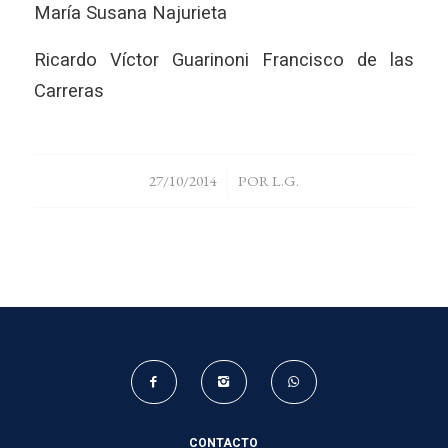
María Susana Najurieta
Ricardo Víctor Guarinoni Francisco de las
Carreras
/
27/10/2014
POR
L.G.
CONTACTO