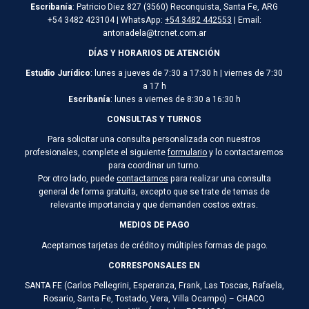
Escribanía
: Patricio Diez 827 (3560) Reconquista, Santa Fe, ARG
+54 3482 423104 | WhatsApp:
+54 3482 442553
| Email:
antonadela@trcnet.com.ar
DÍAS Y HORARIOS DE ATENCIÓN
Estudio Jurídico
: lunes a jueves de 7:30 a 17:30 h | viernes de 7:30
a 17 h
Escribanía
: lunes a viernes de 8:30 a 16:30 h
CONSULTAS Y TURNOS
Para solicitar una consulta personalizada con nuestros
profesionales, complete el siguiente
formulario
y lo contactaremos
para coordinar un turno.
Por otro lado, puede
contactarnos
para realizar una consulta
general de forma gratuita, excepto que se trate de temas de
relevante importancia y que demanden costos extras.
MEDIOS DE PAGO
Aceptamos tarjetas de crédito y múltiples formas de pago.
CORRESPONSALES EN
SANTA FE (Carlos Pellegrini, Esperanza, Frank, Las Toscas, Rafaela,
Rosario, Santa Fe, Tostado, Vera, Villa Ocampo) – CHACO