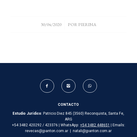
/
30/04/2020
POR
PIERINA
CONTACTO
Estudio Jurídico
: Patricio Diez 845 (3560) Reconquista, Santa Fe,
ARG
+54 3482 420292 / 423376 | WhatsApp:
+54 3482 448651
| Emails:
revecas@jpanton.com.ar | natali@jpanton.com.ar