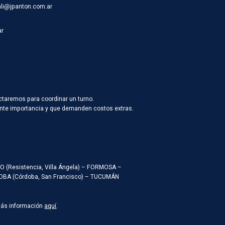
ali@jpanton.com.ar
ar
ctaremos para coordinar un turno.
vante importancia y que demanden costos extras.
ACO (Resistencia, Villa Ángela) – FORMOSA –
RDOBA (Córdoba, San Francisco) – TUCUMÁN
Más información
aquí
.