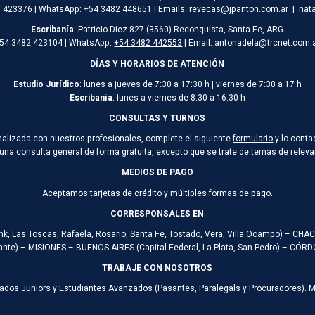
/ 423376 | WhatsApp:
+54 3482 448651
| Emails: revecas@jpanton.com.ar | nat
Escribanía
: Patricio Diez 827 (3560) Reconquista, Santa Fe, ARG
54 3482 423104 | WhatsApp:
+54 3482 442553
| Email: antonadela@trcnet.com.
DÍAS Y HORARIOS DE ATENCIÓN
Estudio Jurídico
: lunes a jueves de 7:30 a 17:30 h | viernes de 7:30 a 17 h
Escribanía
: lunes a viernes de 8:30 a 16:30 h
CONSULTAS Y TURNOS
onalizada con nuestros profesionales, complete el siguiente
formulario
y lo conta
 una consulta general de forma gratuita, excepto que se trate de temas de rele
MEDIOS DE PAGO
Aceptamos tarjetas de crédito y múltiples formas de pago.
CORRESPONSALES EN
ank, Las Toscas, Rafaela, Rosario, Santa Fe, Tostado, Vera, Villa Ocampo) – CH
te) – MISIONES – BUENOS AIRES (Capital Federal, La Plata, San Pedro) – CÓ
TRABAJE CON NOSOTROS
ados Juniors y Estudiantes Avanzados (Pasantes, Paralegals y Procuradores). 