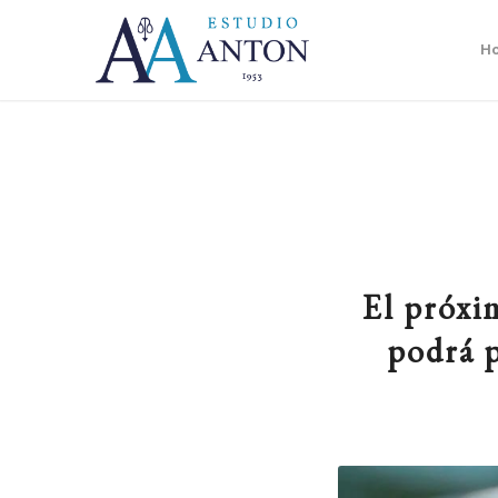
H
El próxim
podrá p