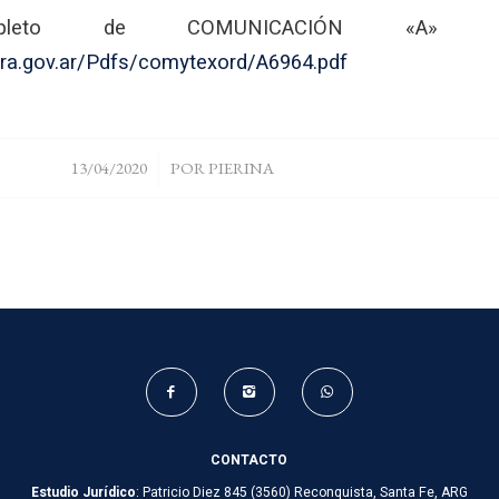
mpleto de COMUNICACIÓN «A» 
cra.gov.ar/Pdfs/comytexord/A6964.pdf
/
13/04/2020
POR
PIERINA
CONTACTO
Estudio Jurídico
: Patricio Diez 845 (3560) Reconquista, Santa Fe, ARG