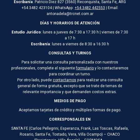
Escribanía
: Patricio Diez 827 (3560) Reconquista, Santa Fe, ARG
+54 3482 423104 | WhatsApp:
+54 3482 442553
| Email:
antonadela@trcnet.com.ar
DÍAS Y HORARIOS DE ATENCIÓN
Estudio Jurídico
: lunes a jueves de 7:30 a 17:30 h | viernes de 7:30
a 17 h
Escribanía
: lunes a viernes de 8:30 a 16:30 h
CONSULTAS Y TURNOS
Para solicitar una consulta personalizada con nuestros
profesionales, complete el siguiente
formulario
y lo contactaremos
para coordinar un turno.
Por otro lado, puede
contactarnos
para realizar una consulta
general de forma gratuita, excepto que se trate de temas de
relevante importancia y que demanden costos extras.
MEDIOS DE PAGO
Aceptamos tarjetas de crédito y múltiples formas de pago.
CORRESPONSALES EN
SANTA FE (Carlos Pellegrini, Esperanza, Frank, Las Toscas, Rafaela,
Rosario, Santa Fe, Tostado, Vera, Villa Ocampo) – CHACO