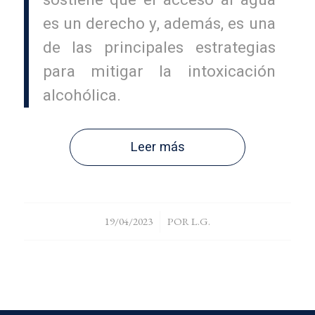
sostiene que el acceso al agua
es un derecho y, además, es una
de las principales estrategias
para mitigar la intoxicación
alcohólica.
Leer más
/
19/04/2023
POR
L.G.