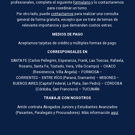
profesionales, complete el siguiente
formulario
y lo contactaremos
para coordinar un turno.
Por otro lado, puede
contactarnos
para realizar una consulta
general de forma gratuita, excepto que se trate de temas de
relevante importancia y que demanden costos extras.
MEDIOS DE PAGO
Aceptamos tarjetas de crédito y múltiples formas de pago.
CORRESPONSALES EN
SANTA FE (Carlos Pellegrini, Esperanza, Frank, Las Toscas, Rafaela,
Rosario, Santa Fe, Tostado, Vera, Villa Ocampo) – CHACO
(Resistencia, Villa Ángela) – FORMOSA –
CORRIENTES – ENTRE RÍOS (Paraná, Diamante) – MISIONES –
BUENOS AIRES (Capital Federal, La Plata, San Pedro) – CÓRDOBA
(Córdoba, San Francisco) – TUCUMÁN
TRABAJE CON NOSOTROS
Antón contrata Abogados Juniors y Estudiantes Avanzados
(Pasantes, Paralegals y Procuradores). Más información
aquí
.