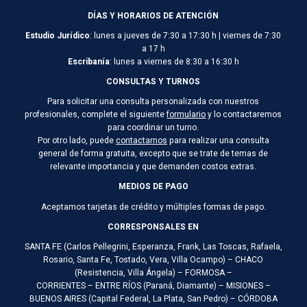
DÍAS Y HORARIOS DE ATENCIÓN
Estudio Jurídico
: lunes a jueves de 7:30 a 17:30 h | viernes de 7:30
a 17 h
Escribanía
: lunes a viernes de 8:30 a 16:30 h
CONSULTAS Y TURNOS
Para solicitar una consulta personalizada con nuestros
profesionales, complete el siguiente
formulario
y lo contactaremos
para coordinar un turno.
Por otro lado, puede
contactarnos
para realizar una consulta
general de forma gratuita, excepto que se trate de temas de
relevante importancia y que demanden costos extras.
MEDIOS DE PAGO
Aceptamos tarjetas de crédito y múltiples formas de pago.
CORRESPONSALES EN
SANTA FE (Carlos Pellegrini, Esperanza, Frank, Las Toscas, Rafaela,
Rosario, Santa Fe, Tostado, Vera, Villa Ocampo) – CHACO
(Resistencia, Villa Ángela) – FORMOSA –
CORRIENTES – ENTRE RÍOS (Paraná, Diamante) – MISIONES –
BUENOS AIRES (Capital Federal, La Plata, San Pedro) – CÓRDOBA