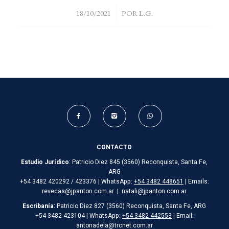
/
18/10/2021
POR
L.G.
CONTACTO
Estudio Jurídico
: Patricio Diez 845 (3560) Reconquista, Santa Fe,
ARG
+54 3482 420292 / 423376 | WhatsApp:
+54 3482 448651
| Emails:
revecas@jpanton.com.ar | natali@jpanton.com.ar
Escribanía
: Patricio Diez 827 (3560) Reconquista, Santa Fe, ARG
+54 3482 423104 | WhatsApp:
+54 3482 442553
| Email:
antonadela@trcnet.com.ar