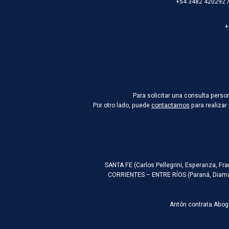
+54 3482 420292 
+
Para solicitar una consulta pers
Por otro lado, puede
contactarnos
para realizar
SANTA FE (Carlos Pellegrini, Esperanza, Fr
CORRIENTES – ENTRE RÍOS (Paraná, Diaman
Antón contrata Abog