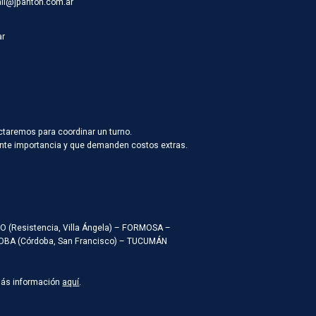
ali@jpanton.com.ar
ar
ctaremos para coordinar un turno.
vante importancia y que demanden costos extras.
ACO (Resistencia, Villa Ángela) – FORMOSA –
RDOBA (Córdoba, San Francisco) – TUCUMÁN
Más información
aquí
.