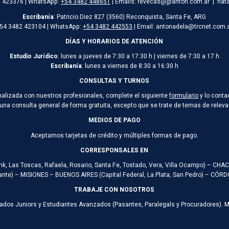
/ 423376 | WhatsApp:
+54 3482 448651
| Emails: revecas@jpanton.com.ar | nat
Escribanía
: Patricio Diez 827 (3560) Reconquista, Santa Fe, ARG
54 3482 423104 | WhatsApp:
+54 3482 442553
| Email: antonadela@trcnet.com.
DÍAS Y HORARIOS DE ATENCIÓN
Estudio Jurídico
: lunes a jueves de 7:30 a 17:30 h | viernes de 7:30 a 17 h
Escribanía
: lunes a viernes de 8:30 a 16:30 h
CONSULTAS Y TURNOS
onalizada con nuestros profesionales, complete el siguiente
formulario
y lo conta
 una consulta general de forma gratuita, excepto que se trate de temas de rele
MEDIOS DE PAGO
Aceptamos tarjetas de crédito y múltiples formas de pago.
CORRESPONSALES EN
ank, Las Toscas, Rafaela, Rosario, Santa Fe, Tostado, Vera, Villa Ocampo) – CH
te) – MISIONES – BUENOS AIRES (Capital Federal, La Plata, San Pedro) – CÓ
TRABAJE CON NOSOTROS
ados Juniors y Estudiantes Avanzados (Pasantes, Paralegals y Procuradores). 