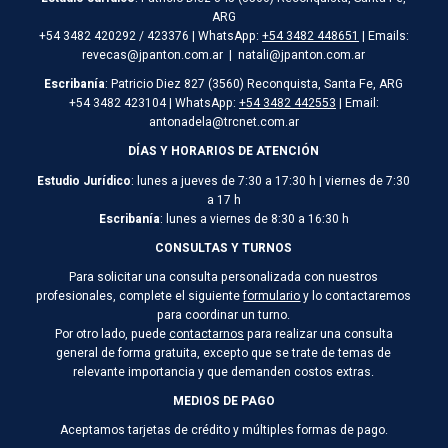
ARG
+54 3482 420292 / 423376 | WhatsApp:
+54 3482 448651
| Emails:
revecas@jpanton.com.ar | natali@jpanton.com.ar
Escribanía
: Patricio Diez 827 (3560) Reconquista, Santa Fe, ARG
+54 3482 423104 | WhatsApp:
+54 3482 442553
| Email:
antonadela@trcnet.com.ar
DÍAS Y HORARIOS DE ATENCIÓN
Estudio Jurídico
: lunes a jueves de 7:30 a 17:30 h | viernes de 7:30
a 17 h
Escribanía
: lunes a viernes de 8:30 a 16:30 h
CONSULTAS Y TURNOS
Para solicitar una consulta personalizada con nuestros
profesionales, complete el siguiente
formulario
y lo contactaremos
para coordinar un turno.
Por otro lado, puede
contactarnos
para realizar una consulta
general de forma gratuita, excepto que se trate de temas de
relevante importancia y que demanden costos extras.
MEDIOS DE PAGO
Aceptamos tarjetas de crédito y múltiples formas de pago.