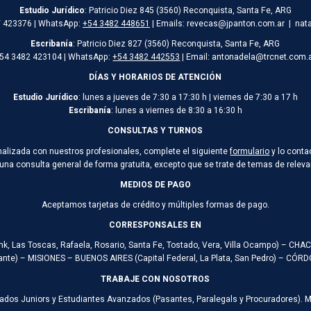
Estudio Jurídico
: Patricio Diez 845 (3560) Reconquista, Santa Fe, ARG
/ 423376 | WhatsApp:
+54 3482 448651
| Emails: revecas@jpanton.com.ar | nat
Escribanía
: Patricio Diez 827 (3560) Reconquista, Santa Fe, ARG
54 3482 423104 | WhatsApp:
+54 3482 442553
| Email: antonadela@trcnet.com.
DÍAS Y HORARIOS DE ATENCIÓN
Estudio Jurídico
: lunes a jueves de 7:30 a 17:30 h | viernes de 7:30 a 17 h
Escribanía
: lunes a viernes de 8:30 a 16:30 h
CONSULTAS Y TURNOS
onalizada con nuestros profesionales, complete el siguiente
formulario
y lo conta
 una consulta general de forma gratuita, excepto que se trate de temas de rele
MEDIOS DE PAGO
Aceptamos tarjetas de crédito y múltiples formas de pago.
CORRESPONSALES EN
ank, Las Toscas, Rafaela, Rosario, Santa Fe, Tostado, Vera, Villa Ocampo) – CH
te) – MISIONES – BUENOS AIRES (Capital Federal, La Plata, San Pedro) – CÓ
TRABAJE CON NOSOTROS
ados Juniors y Estudiantes Avanzados (Pasantes, Paralegals y Procuradores). 