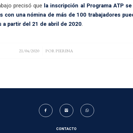
abajo precisó que
la inscripción al Programa ATP se 
s con una nómina de más de 100 trabajadores pueda
 a partir del 21 de abril de 2020
.
/
21/04/2020
POR
PIERINA
CONTACTO