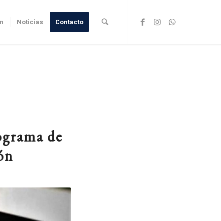
ón
Noticias
Contacto
rograma de
ón