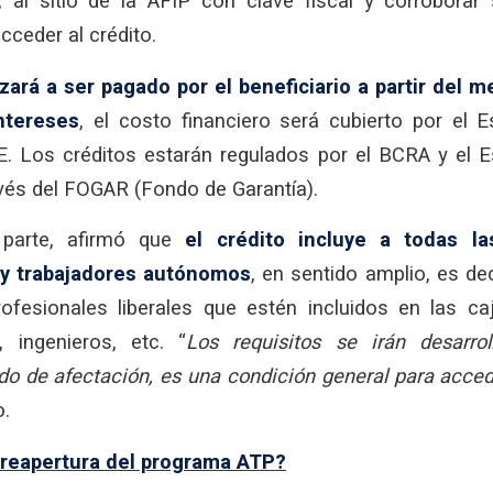
al sitio de la AFIP con clave fiscal y corroborar
cceder al crédito.
ará a ser pagado por el beneficiario a partir del 
ntereses
, el costo financiero será cubierto por el 
. Los créditos estarán regulados por el BCRA y el E
avés del FOGAR (Fondo de Garantía).
 parte, afirmó que
el crédito incluye a todas la
 y trabajadores autónomos
, en sentido amplio, es dec
ofesionales liberales que estén incluidos en las ca
ingenieros, etc. “
Los requisitos se irán desarro
do de afectación, es una condición general para acced
o.
 reapertura del programa ATP?