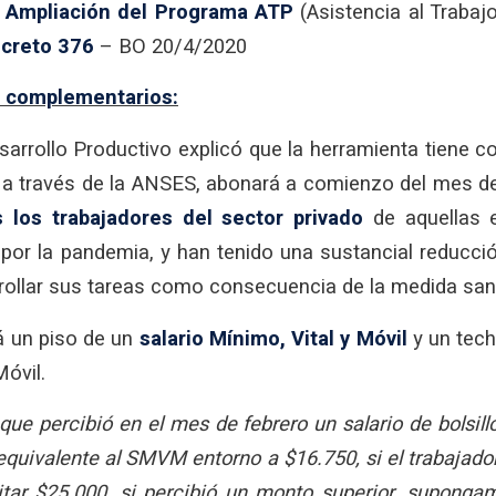
a
Ampliación del Programa ATP
(Asistencia al Trabaj
creto 376
– BO 20/4/2020
s complementarios:
sarrollo Productivo explicó que la herramienta tiene 
 a través de la ANSES, abonará a comienzo del mes 
s los trabajadores del sector privado
de aquellas 
 por la pandemia, y han tenido una sustancial reducci
rollar sus tareas como consecuencia de la medida sani
á un piso de un
salario Mínimo, Vital y Móvil
y un tech
Móvil.
 que percibió en el mes de febrero un salario de bolsill
 equivalente al SMVM entorno a $16.750, si el trabajado
itar $25.000, si percibió un monto superior, suponga