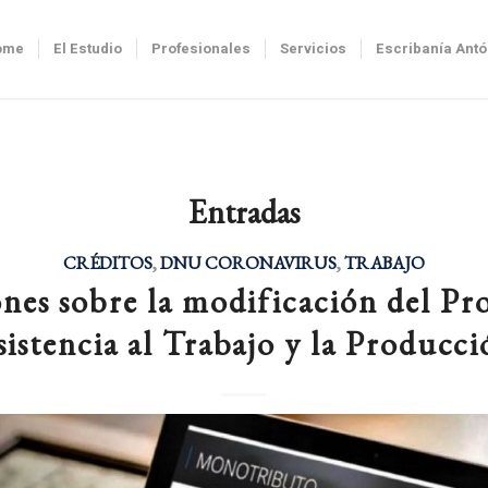
ome
El Estudio
Profesionales
Servicios
Escribanía Ant
Entradas
CRÉDITOS
,
DNU CORONAVIRUS
,
TRABAJO
nes sobre la modificación del P
sistencia al Trabajo y la Producci