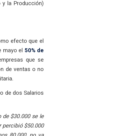
o y la Producción)
como efecto que el
de mayo el
50% de
empresas que se
ón de ventas o no
taria.
o de dos Salarios
o de $30.000 se le
r percibió $50.000
mos 80.000, no va