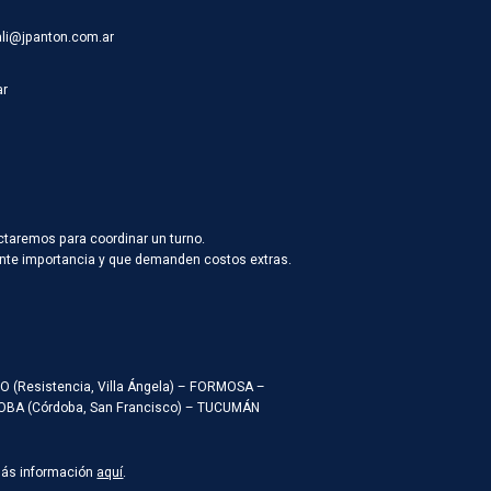
ali@jpanton.com.ar
ar
ctaremos para coordinar un turno.
vante importancia y que demanden costos extras.
ACO (Resistencia, Villa Ángela) – FORMOSA –
RDOBA (Córdoba, San Francisco) – TUCUMÁN
Más información
aquí
.