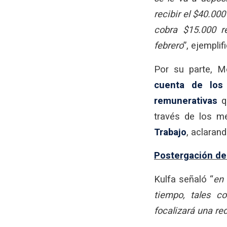
recibir el $40.00
cobra $15.000 r
febrero
”, ejemplif
Por su parte, M
cuenta de los
remunerativas
qu
través de los m
Trabajo
, aclaran
Postergación de 
Kulfa señaló “
en
tiempo, tales co
focalizará una re