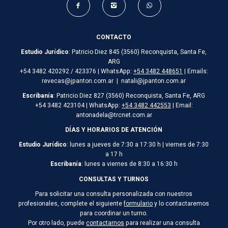
CONTACTO
Estudio Jurídico
: Patricio Diez 845 (3560) Reconquista, Santa Fe,
ARG
+54 3482 420292 / 423376 | WhatsApp:
+54 3482 448651
| Emails:
revecas@jpanton.com.ar | natali@jpanton.com.ar
Escribanía
: Patricio Diez 827 (3560) Reconquista, Santa Fe, ARG
+54 3482 423104 | WhatsApp:
+54 3482 442553
| Email:
antonadela@trcnet.com.ar
DÍAS Y HORARIOS DE ATENCIÓN
Estudio Jurídico
: lunes a jueves de 7:30 a 17:30 h | viernes de 7:30
a 17 h
Escribanía
: lunes a viernes de 8:30 a 16:30 h
CONSULTAS Y TURNOS
Para solicitar una consulta personalizada con nuestros
profesionales, complete el siguiente
formulario
y lo contactaremos
para coordinar un turno.
Por otro lado, puede
contactarnos
para realizar una consulta