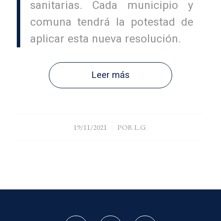
sanitarias. Cada municipio y
comuna tendrá la potestad de
aplicar esta nueva resolución.
Leer más
/
19/11/2021
POR
L.G.