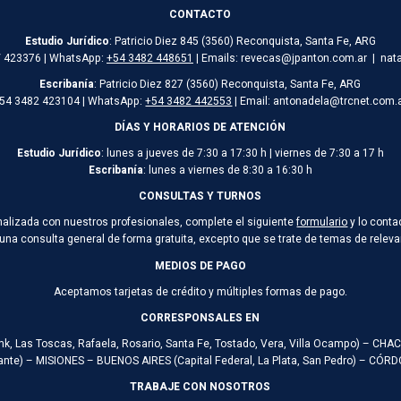
CONTACTO
Estudio Jurídico
: Patricio Diez 845 (3560) Reconquista, Santa Fe, ARG
/ 423376 | WhatsApp:
+54 3482 448651
| Emails: revecas@jpanton.com.ar | nat
Escribanía
: Patricio Diez 827 (3560) Reconquista, Santa Fe, ARG
54 3482 423104 | WhatsApp:
+54 3482 442553
| Email: antonadela@trcnet.com.
DÍAS Y HORARIOS DE ATENCIÓN
Estudio Jurídico
: lunes a jueves de 7:30 a 17:30 h | viernes de 7:30 a 17 h
Escribanía
: lunes a viernes de 8:30 a 16:30 h
CONSULTAS Y TURNOS
onalizada con nuestros profesionales, complete el siguiente
formulario
y lo conta
 una consulta general de forma gratuita, excepto que se trate de temas de rele
MEDIOS DE PAGO
Aceptamos tarjetas de crédito y múltiples formas de pago.
CORRESPONSALES EN
ank, Las Toscas, Rafaela, Rosario, Santa Fe, Tostado, Vera, Villa Ocampo) – CH
te) – MISIONES – BUENOS AIRES (Capital Federal, La Plata, San Pedro) – CÓ
TRABAJE CON NOSOTROS