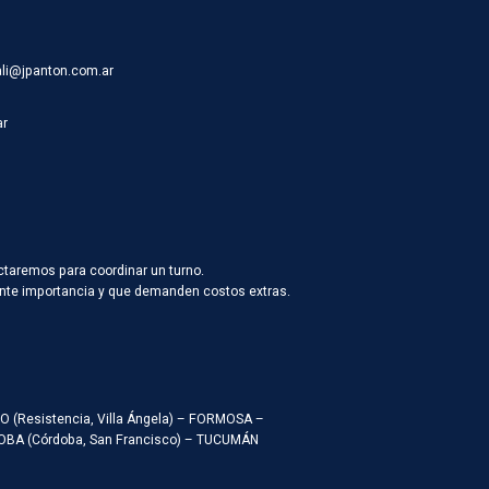
ali@jpanton.com.ar
ar
ctaremos para coordinar un turno.
vante importancia y que demanden costos extras.
ACO (Resistencia, Villa Ángela) – FORMOSA –
RDOBA (Córdoba, San Francisco) – TUCUMÁN