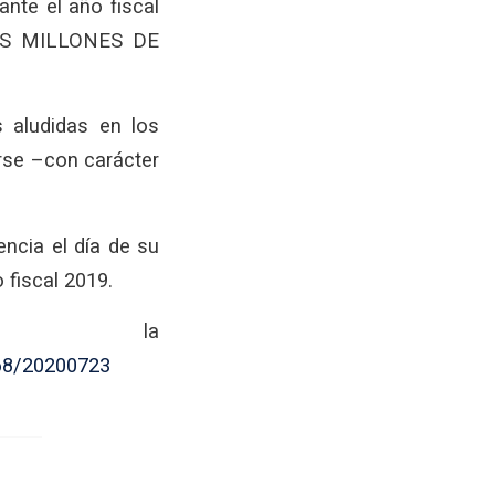
ante el año fiscal
 DOS MILLONES DE
 aludidas en los
arse –con carácter
ncia el día de su
o fiscal 2019.
e la
468/20200723