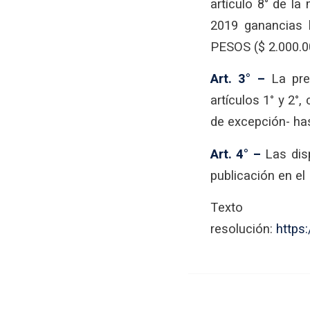
artículo 8° de la
2019 ganancias 
PESOS ($ 2.000.00
Art. 3° –
La pres
artículos 1° y 2°
de excepción- has
Art. 4° –
Las disp
publicación en el 
Tex
resolución:
https