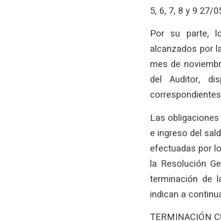
5, 6, 7, 8 y 9 27/
Por su parte, l
alcanzados por la
mes de noviembre
del Auditor, d
correspondientes a
Las obligaciones 
e ingreso del sald
efectuadas por l
la Resolución Ge
terminación de la
indican a continu
TERMINACIÓN C