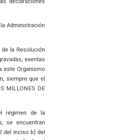
las declaraciones
la Administración
° de la Resolución
gravadas, exentas
 a este Organismo
ón, siempre que el
a DOS MILLONES DE
l régimen de la
s, se encuentran
 del inciso b) del