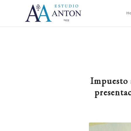
H
Impuesto a
presentac