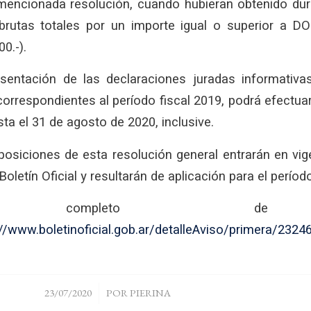
 mencionada resolución, cuando hubieran obtenido dur
brutas totales por un importe igual o superior a
0.-).
entación de las declaraciones juradas informativas
, correspondientes al período fiscal 2019, podrá efectu
ta el 31 de agosto de 2020, inclusive.
osiciones de esta resolución general entrarán en vige
Boletín Oficial y resultarán de aplicación para el períod
to completo d
://www.boletinoficial.gob.ar/detalleAviso/primera/232
/
23/07/2020
POR
PIERINA