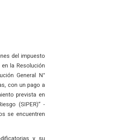
iones del impuesto
 en la Resolución
lución General N°
as, con un pago a
ento prevista en
Riesgo (SIPER)” -
tos se encuentren
ificatorias y su