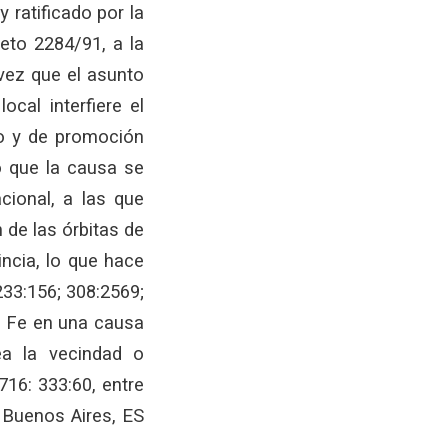
 ratificado por la
reto 2284/91, a la
 vez que el asunto
ocal interfiere el
jo y de promoción
ro que la causa se
cional, a las que
n de las órbitas de
ncia, lo que hace
233:156; 308:2569;
ta Fe en una causa
ea la vecindad o
716: 333:60, entre
_ Buenos Aires, ES