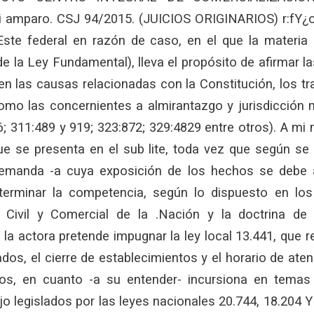
amparo. CSJ 94/2015. (JUICIOS ORIGINARIOS) r:fY¿o
 Este federal en razón de caso, en el que la materia 
de la Ley Fundamental), lleva el propósito de afirmar la
en las causas relacionadas con la Constitución, los tr
omo las concernientes a almirantazgo y jurisdicción 
6; 311:489 y 919; 323:872; 329:4829 entre otros). A mi
que se presenta en el sub lite, toda vez que según se
demanda -a cuya exposición de los hechos se debe
eterminar la competencia, según lo dispuesto en los 
Civil y Comercial de la .Nación y la doctrina de 
 la actora pretende impugnar la ley local 13.441, que 
ados, el cierre de establecimientos y el horario de aten
s, en cuanto -a su entender- incursiona en temas 
jo legislados por las leyes nacionales 20.744, 18.204 