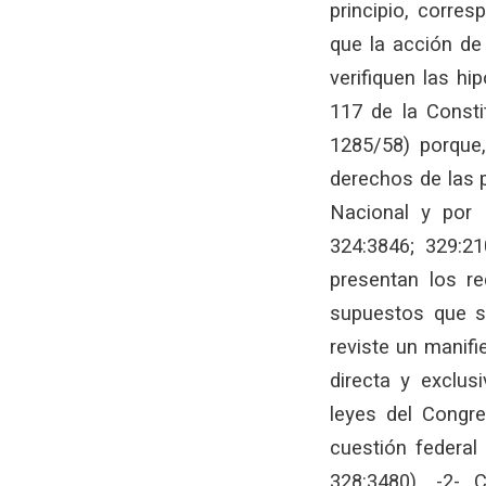
principio, corres
que la acción de
verifiquen las hi
117 de la Constit
1285/58) porque,
derechos de las 
Nacional y por l
324:3846; 329:21
presentan los re
supuestos que su
reviste un manif
directa y exclus
leyes del Congre
cuestión federal
328:3480). -2