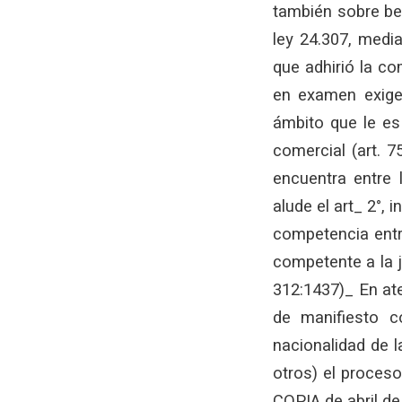
también sobre ben
ley 24.307, media
que adhirió la co
en examen exige d
ámbito que le es
comercial (art. 7
encuentra entre 
alude el art_ 2°, 
competencia entr
competente a la j
312:1437)_ En ate
de manifiesto c
nacionalidad de l
otros) el proceso
COPIA de abril 