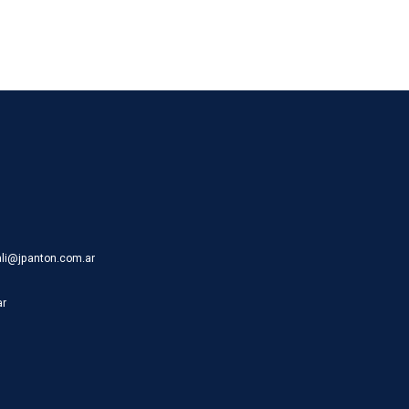
ali@jpanton.com.ar
ar