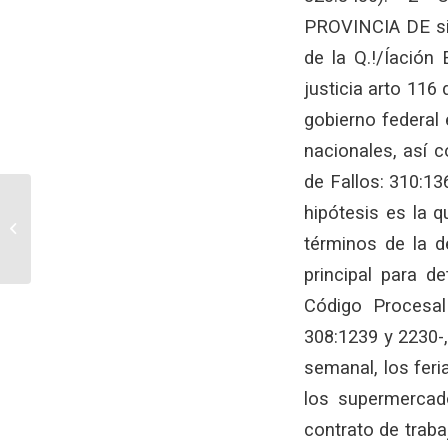
PROVINCIA DE si 
de la Q.!/Íación
justicia arto 116 
gobierno federal 
nacionales, así c
de Fallos: 310:13
Nuevas resoluciones de
hipótesis es la 
AFIP sobre la
términos de la 
registración de
operaciones de
principal para d
comercialización...
Código Procesal 
308:1239 y 2230-,
semanal, los feri
los supermercado
contrato de traba