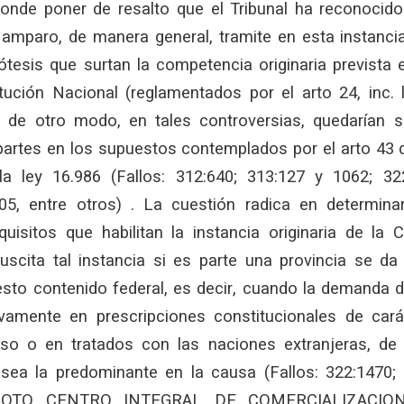
ponde poner de resalto que el Tribunal ha reconocido
 amparo, de manera general, tramite en esta instanci
pótesis que surtan la competencia originaria prevista 
ución Nacional (reglamentados por el arto 24, inc. l
 de otro modo, en tales controversias, quedarían s
partes en los supuestos contemplados por el arto 43 d
a ley 16.986 (Fallos: 312:640; 313:127 y 1062; 32
05, entre otros) . La cuestión radica en determin
quisitos que habilitan la instancia originaria de la 
scita tal instancia si es parte una provincia se d
iesto contenido federal, es decir, cuando la demanda 
ivamente en prescripciones constitucionales de cará
so o en tratados con las naciones extranjeras, de 
 sea la predominante en la causa (Fallos: 322:1470;
- COTO CENTRO INTEGRAL DE COMERCIALIZACIO