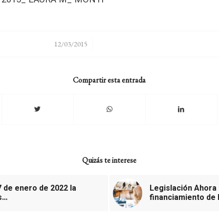
/
12/03/2015
Compartir esta entrada
Quizás te interese
7 de enero de 2022 la
Legislación Ahora 
s…
financiamiento de 