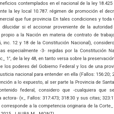
eficios contemplados en el nacional de la ley 18.425 y
nte la ley local 10.787. régimen de promoción el dec
mercial que fue provincia En tales condiciones y toda
ilucidar si el accionar proveniente de la autoridad l
 propio a la Nación en materia de contrato de traba
5, inc. 12 y 18 de la Constitución Nacional), conside
las especialmente -3- regidas por la Constitución Na
inc_ 1°, de la ley 48, en tanto versa sobre la preservació
e los poderes del Gobierno Federal y los de una provi
usticia nacional para entender en ella (Fallos: 156:20; 
nción a lo expuesto, al ser parte la Provincia de San
ontenido federal, considero que -cualquiera que s
a actora- (v_ Fallos: 317:473; 318:30 y sus citas; 323:1
 corresponde a la competencia originaria de la Corte
de 2015_ LAURA M_ MONTI