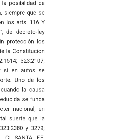
 la posibilidad de
a, siempre que se
en los arts. 116 Y
°, del decreto-ley
in protección los
e la Constitución
2:1514; 323:2107;
ar si en autos se
Corte. Uno de los
a cuando la causa
deducida se funda
cter nacional, en
tal suerte que la
 323:2380 y 3279;
N CI SANTA FE,