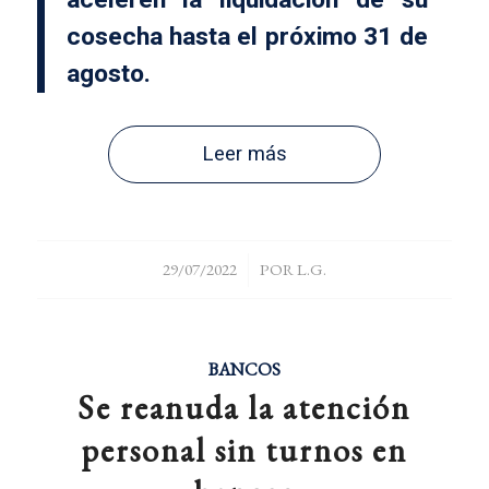
cosecha hasta el próximo 31 de
agosto.
Leer más
/
29/07/2022
POR
L.G.
BANCOS
Se reanuda la atención
personal sin turnos en