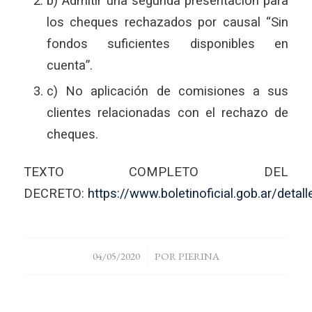
b) Admitir una segunda presentación para
los cheques rechazados por causal “Sin
fondos suficientes disponibles en
cuenta”.
c) No aplicación de comisiones a sus
clientes relacionadas con el rechazo de
cheques.
TEXTO COMPLETO DEL
DECRETO:
https://www.boletinoficial.gob.ar/det
/
04/05/2020
POR
PIERINA