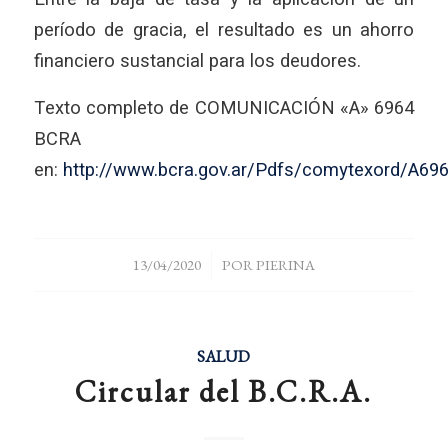
período de gracia, el resultado es un ahorro
financiero sustancial para los deudores.
Texto completo de COMUNICACIÓN «A» 6964
BCRA
en:
http://www.bcra.gov.ar/Pdfs/comytexord/A696
/
13/04/2020
POR
PIERINA
SALUD
Circular del B.C.R.A.