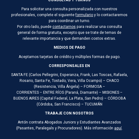
CONSULTAS Y TURNOS
Para solicitar una consulta personalizada con nuestros
profesionales, complete el siguiente
formulario
y lo contactaremos
para coordinar un turno.
Por otro lado, puede
contactarnos
para realizar una consulta
general de forma gratuita, excepto que se trate de temas de
relevante importancia y que demanden costos extras.
MEDIOS DE PAGO
Aceptamos tarjetas de crédito y múltiples formas de pago.
CORRESPONSALES EN
SANTA FE (Carlos Pellegrini, Esperanza, Frank, Las Toscas, Rafaela,
Rosario, Santa Fe, Tostado, Vera, Villa Ocampo) – CHACO
(Resistencia, Villa Ángela) – FORMOSA –
CORRIENTES – ENTRE RÍOS (Paraná, Diamante) – MISIONES –
BUENOS AIRES (Capital Federal, La Plata, San Pedro) – CÓRDOBA
(Córdoba, San Francisco) – TUCUMÁN
TRABAJE CON NOSOTROS
Antón contrata Abogados Juniors y Estudiantes Avanzados
(Pasantes, Paralegals y Procuradores). Más información
aquí
.