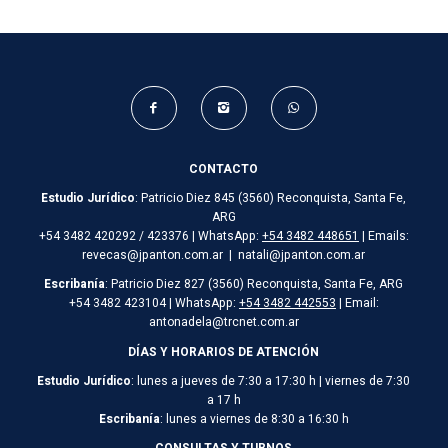
CONTACTO
Estudio Jurídico
: Patricio Diez 845 (3560) Reconquista, Santa Fe,
ARG
+54 3482 420292 / 423376 | WhatsApp:
+54 3482 448651
| Emails:
revecas@jpanton.com.ar | natali@jpanton.com.ar
Escribanía
: Patricio Diez 827 (3560) Reconquista, Santa Fe, ARG
+54 3482 423104 | WhatsApp:
+54 3482 442553
| Email:
antonadela@trcnet.com.ar
DÍAS Y HORARIOS DE ATENCIÓN
Estudio Jurídico
: lunes a jueves de 7:30 a 17:30 h | viernes de 7:30
a 17 h
Escribanía
: lunes a viernes de 8:30 a 16:30 h